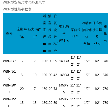
WBR型安装尺寸与外形尺寸：
WBR型性能参数表：
活
活
往
塞
塞
复
冷动套
保温套
电机功
重
流量 m
压力 kg/c
直
行
次
泵口径
接口螺
接口螺
型号
率
量
3
2
径
程
数
法兰
纹
纹
/h
m
转/千瓦
kg
m
m
次/
丝扣
丝扣
m
m
分
11/
11/
WBR-5/7
5
7
100
100
65
1450/3
1/2"
1/2"
370
2"
2"
WBR-3/1
11/
11/
3
10
100
100
42
1450/3
1/2"
1/2"
370
0
2"
2"
WBR-20/
1450/7.
21/
21/
20
7
160
120
73
1/2"
1/2"
730
7
5
2"
2"
WBR-15/
1450/7.
21/
21/
15
15
160
120
50
1/2"
1/2"
730
15
5
2"
2"