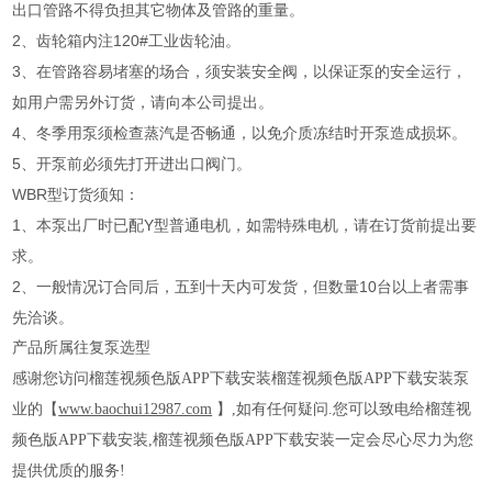
出口管路不得负担其它物体及管路的重量。
2、齿轮箱内注120#工业齿轮油。
3、在管路容易堵塞的场合，须安装安全阀，以保证泵的安全运行，
如用户需另外订货，请向本公司提出。
4、冬季用泵须检查蒸汽是否畅通，以免介质冻结时开泵造成损坏。
5、开泵前必须先打开进出口阀门。
WBR型订货须知：
1、本泵出厂时已配Y型普通电机，如需特殊电机，请在订货前提出要
求。
2、一般情况订合同后，五到十天内可发货，但数量10台以上者需事
先洽谈。
产品所属往复泵选型
感谢您访问榴莲视频色版APP下载安装榴莲视频色版APP下载安装泵
业的【
www.baochui12987.com
】,如有任何疑问.您可以致电给榴莲视
频色版APP下载安装,榴莲视频色版APP下载安装一定会尽心尽力为您
提供优质的服务
!