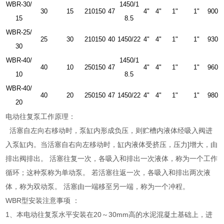
WBR-30/
1450/1
30
15
210
150
47
4"
4"
1"
1"
900
15
8.5
WBR-25/
25
30
210
150
40
1450/22
4"
4"
1"
1"
930
30
WBR-40/
1450/1
40
10
250
150
47
4"
4"
1"
1"
960
10
8.5
WBR-40/
40
20
250
150
47
1450/22
4"
4"
1"
1"
980
20
电动往复泵工作原理：
活塞自左向右移动时，泵缸内形成负压，则贮槽内液体经吸入阀进
入泵缸内。当活塞自右向左移动时，缸内液体受挤压，压力]增大，由
排出阀排出。 活塞往复一次，各吸入和排出一次液体，称为一个工作
循环；这种泵称为单动泵。 若活塞往返一次，各吸入和排出两次液
体，称为双动泵。 活塞由一端移至另一端，称为一个冲程。
WBR型安装注意事项 ：
1、本电动往复泵水平安装在20～30mm高的水泥混凝土基础上，进