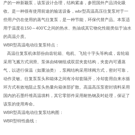
产的一种新颖泵，该泵设计合理，结构紧凑，参照国外产品消化吸
收。是一种很有使用前途的输送设备，wbr型高温高压往复泵对于一
些用户仍在使用的蒸气往复泵，是一种节能，环保代替产品。本泵适
用于温度在150～400℃之间的热水、热油或其它物化性能类似于油水
的高温介质。
WBR型高温电动往复泵特点：
高温往复泵机体部份由齿轮箱、电机、飞轮十字头等构成，齿轮箱
采用飞溅方式润滑。泵体由铸钢组成双层夹套结构，夹套内可通蒸
气，以进行保温（如重油类），泵阀结构采用球阀方式，密封可靠，
动作灵敏。往复泵泵头和箱体之间有冷却套隔开，冷却套用自来水循
环方式有效地阻止泵头热量向箱体部扩散。高温高压泵密封填料采用
国内的石墨纤维高温填料，其它零部件采用耐热钢及时处理，保证了
该泵的使用寿命。
WBR型高温电动往复泵结构图：
WBR型特性曲线：