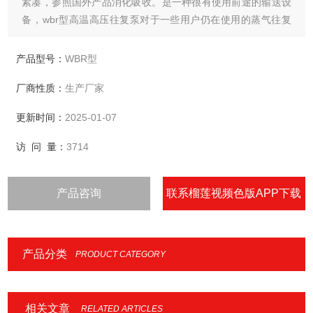
紧凑，参照国外产品消化吸收。是一种很有使用前途的输送设
备，wbr型高温高压往复泵对于一些用户仍在使用的蒸气往复
泵，是一种节能，环保代替产品。本泵适用于温度在150～
400℃之间的热水、热油或其它物化性能类似于油水的高温介
产品型号：
WBR型
质。
厂商性质：
生产厂家
更新时间：
2025-01-07
访 问 量：
3714
产品咨询
联系榴莲视频色版APP下载
安装
产品分类
PRODUCT CATEGORY
相关文章
RELATED ARTICLES