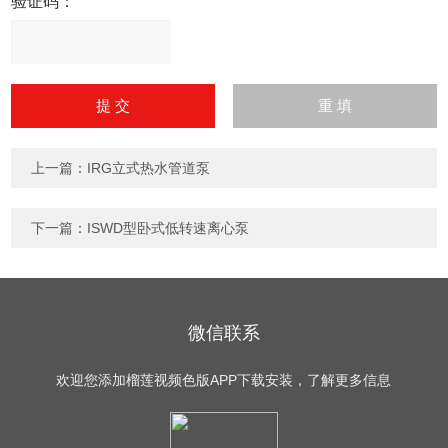
验证码：
请
输
入
计算结果（填写阿拉伯数
字），如：三加四=7
上一篇：
IRG立式热水管道泵
下一篇：
ISWD型卧式低转速离心泵
微信联系
欢迎您添加榴莲视频色版APP下载安装，了解更多信息